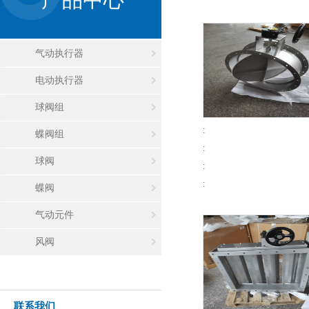
气动执行器
电动执行器
球阀组
:
蝶阀组
:
球阀
:
:
蝶阀
气动元件
风阀
联系我们