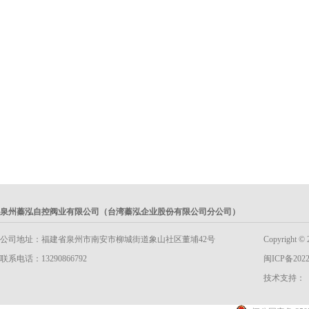
泉州蓁泓自控阀业有限公司（台湾蓁泓企业股份有限公司分公司）
公司地址：福建省泉州市南安市柳城街道象山社区董埔42号
Copyright
联系电话：13290866792
闽ICP备2022
技术支持：