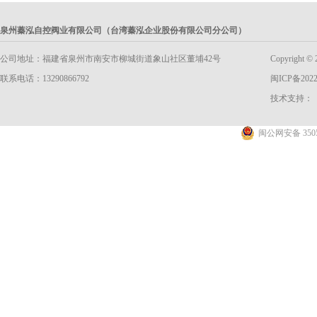
泉州蓁泓自控阀业有限公司（台湾蓁泓企业股份有限公司分公司）
公司地址：福建省泉州市南安市柳城街道象山社区董埔42号
Copyright
联系电话：13290866792
闽ICP备2022
技术支持：
闽公网安备 3505